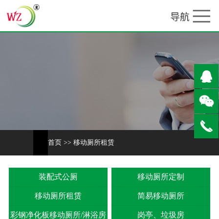
首页
>>
移动厕所租赁
装配式公厕
移动厕所定制
移动厕所租赁
简易移动厕所
彩钢净化板移动厕所/淋浴房
岗亭、垃圾房