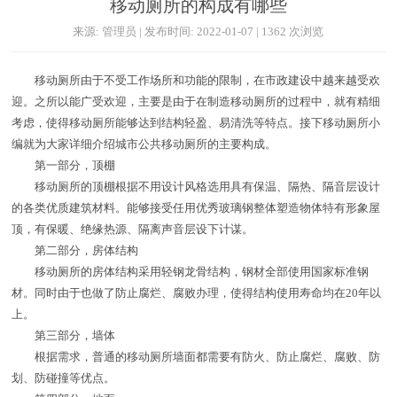
移动厕所的构成有哪些
来源: 管理员 | 发布时间: 2022-01-07 | 1362 次浏览
移动厕所由于不受工作场所和功能的限制，在市政建设中越来越受欢
迎。之所以能广受欢迎，主要是由于在制造移动厕所的过程中，就有精细
考虑，使得移动厕所能够达到结构轻盈、易清洗等特点。接下移动厕所小
编就为大家详细介绍城市公共移动厕所的主要构成。
第一部分，顶棚
移动厕所的顶棚根据不用设计风格选用具有保温、隔热、隔音层设计
的各类优质建筑材料。能够接受任用优秀玻璃钢整体塑造物体特有形象屋
顶，有保暖、绝缘热源、隔离声音层设下计谋。
第二部分，房体结构
移动厕所的房体结构采用轻钢龙骨结构，钢材全部使用国家标准钢
材。同时由于也做了防止腐烂、腐败办理，使得结构使用寿命均在20年以
上。
第三部分，墙体
根据需求，普通的移动厕所墙面都需要有防火、防止腐烂、腐败、防
划、防碰撞等优点。